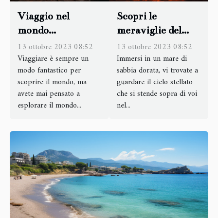
Viaggio nel
Scopri le
mondo
meraviglie del
sotterraneo:
trekking
13 ottobre 2023 08:52
13 ottobre 2023 08:52
esplorare le
Viaggiare è sempre un
notturno nel
Immersi in un mare di
modo fantastico per
sabbia dorata, vi trovate a
grotte più
deserto del Sahara
scoprire il mondo, ma
guardare il cielo stellato
affascinanti
avete mai pensato a
che si stende sopra di voi
esplorare il mondo...
nel...