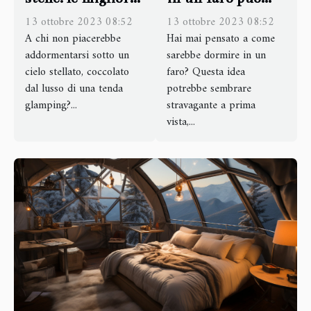
destinazioni per il
essere
13 ottobre 2023 08:52
13 ottobre 2023 08:52
glamping di lusso
A chi non piacerebbe
un'esperienza
Hai mai pensato a come
addormentarsi sotto un
sarebbe dormire in un
affascinante
cielo stellato, coccolato
faro? Questa idea
dal lusso di una tenda
potrebbe sembrare
glamping?...
stravagante a prima
vista,...