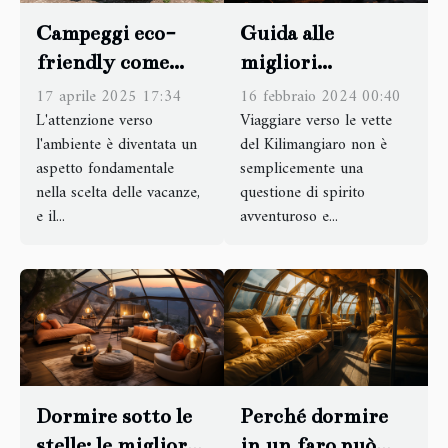
Guida alle
Campeggi eco-
migliori
friendly come
strutture
trovare i migliori
16 febbraio 2024 00:40
17 aprile 2025 17:34
ricettive per chi
Viaggiare verso le vette
in Italia
L'attenzione verso
del Kilimangiaro non è
l'ambiente è diventata un
si appresta a
semplicemente una
aspetto fondamentale
scalare il
questione di spirito
nella scelta delle vacanze,
Kilimangiaro
avventuroso e...
e il...
Dormire sotto le
Perché dormire
stelle: le migliori
in un faro può